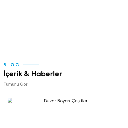
Online ürün kataloğumuzu
inceleyebilirsiniz.
E-KATALOG
BLOG
İçerik & Haberler
Tümünü Gör