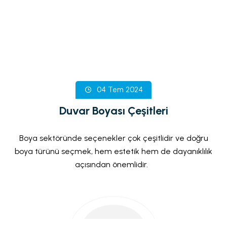
04 Haz 2024
Mat İç Mekan Boyaları: Zarafet ve
Sadelik
İç mekan dekorasyonunda boya seçimi, odanın genel
atmosferini ve tarzını belirleyen en önemli
unsurlardan biridir. Mat iç mekan boyaları, modern ve
zarif bir görünüm sağlarken, yüzeydeki kusurları
Mat İç Mekan Boyalarının Avantajları
gizleme yetenekleriyle de popülerdir.
1. Estetik Görünüm
Mat boyalar, ışığı yansıtmaz ve bu sayede duvarlarda